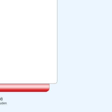
08
ouden