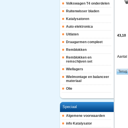
Volkswagen T4 onderdelen
Ruitenwisser bladen
Katalysatoren
Auto elektronica
Uitlaten
43,10
Draagarmen compleet
Remblokken
Aanta
Remblokken en
remschijven set
Wiellagers
Wielmontage en balanceer
materiaal
Olie
Speciaal
Algemene voorwaarden
info Katalysator