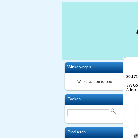
Home
Winkelwagen
30.17
Winkelwagen is leeg
VW Gol
Artike
Zoeken
Producten