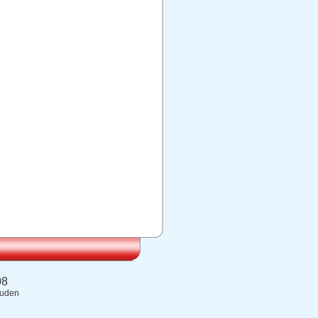
08
ouden