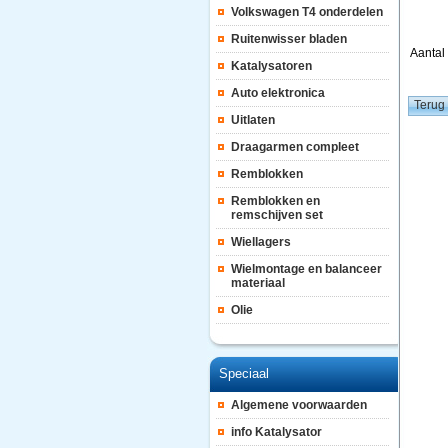
Volkswagen T4 onderdelen
Ruitenwisser bladen
Aanta
Katalysatoren
Auto elektronica
Uitlaten
Draagarmen compleet
Remblokken
Remblokken en
remschijven set
Wiellagers
Wielmontage en balanceer
materiaal
Olie
Speciaal
Algemene voorwaarden
info Katalysator