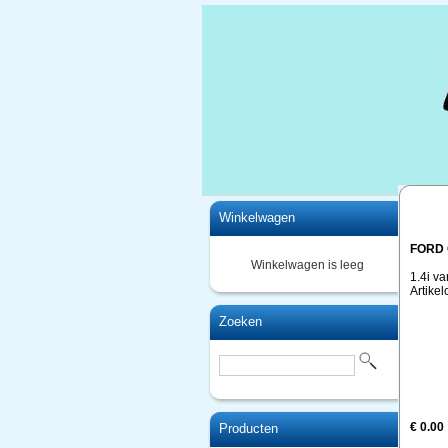
Home
Winkelwagen
FORD 
Winkelwagen is leeg
1.4i v
Artike
Zoeken
€ 0.00
Producten