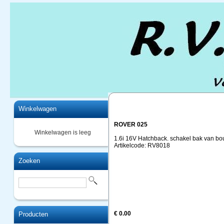
Home
Winkelwagen
ROVER 025
Winkelwagen is leeg
1.6i 16V Hatchback. schakel bak van bo
Artikelcode: RV8018
Zoeken
€ 0.00
Producten