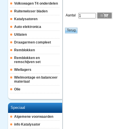
Volkswagen T4 onderdelen
Ruitenwisser bladen
Aantal
Katalysatoren
Auto elektronica
Uitlaten
Draagarmen compleet
Remblokken
Remblokken en
remschijven set
Wiellagers
Wielmontage en balanceer
materiaal
Olie
Speciaal
Algemene voorwaarden
info Katalysator