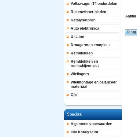
Volkswagen T4 onderdelen
Ruitenwisser bladen
Aanta
Katalysatoren
Auto elektronica
Uitlaten
Draagarmen compleet
Remblokken
Remblokken en
remschijven set
Wiellagers
Wielmontage en balanceer
materiaal
Olie
Speciaal
Algemene voorwaarden
info Katalysator