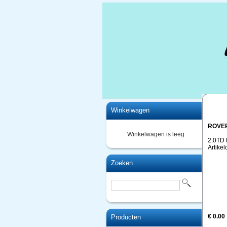
Home
Winkelwagen
ROVER
Winkelwagen is leeg
2.0TD 
Artike
Zoeken
€ 0.00
Producten