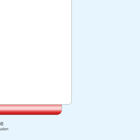
08
ouden