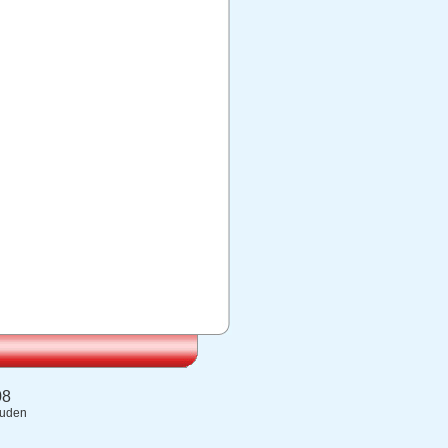
08
ouden