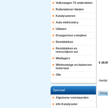
Volkswagen T4 onderdelen
Ruitenwisser bladen
Katalysatoren
Auto elektronica
Uitlaten
Draagarmen compleet
Remblokken
Remblokken en
remschijven set
Wiellagers
€ 49.9
Wielmontage en balanceer
materiaal
Olie
Aanta
Speciaal
Algemene voorwaarden
info Katalysator