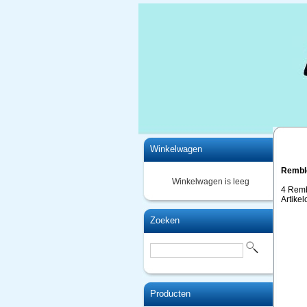
Home
Winkelwagen
Remblo
Winkelwagen is leeg
4 Remb
Artike
Zoeken
Producten