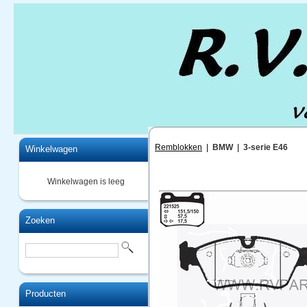
Home
Remblokken
|
BMW
|
3-serie E46
Winkelwagen
Winkelwagen is leeg
Zoeken
Producten