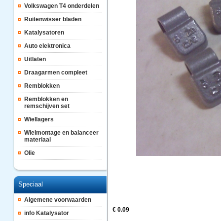
Volkswagen T4 onderdelen
Ruitenwisser bladen
Katalysatoren
Auto elektronica
Uitlaten
Draagarmen compleet
Remblokken
Remblokken en
remschijven set
Wiellagers
Wielmontage en balanceer
materiaal
Olie
Speciaal
Algemene voorwaarden
€ 0.09
info Katalysator