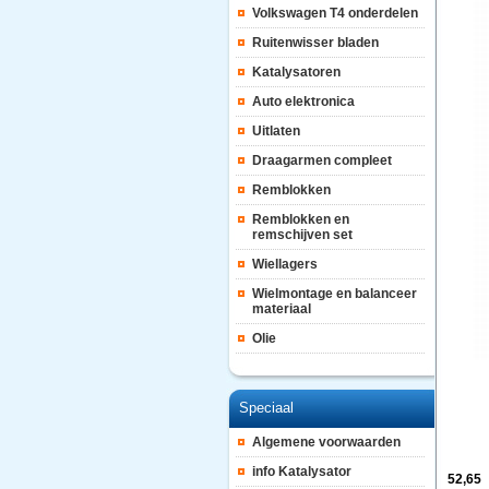
Volkswagen T4 onderdelen
Ruitenwisser bladen
Katalysatoren
Auto elektronica
Uitlaten
Draagarmen compleet
Remblokken
Remblokken en
remschijven set
Wiellagers
Wielmontage en balanceer
materiaal
Olie
Speciaal
Algemene voorwaarden
info Katalysator
52,65