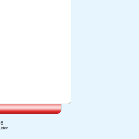
08
ouden