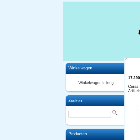
Home
Winkelwagen
17.290
Winkelwagen is leeg
Corsa 
Artike
Zoeken
Producten