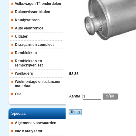
Volkswagen T4 onderdelen
Ruitenwisser bladen
Katalysatoren
Auto elektronica
Uitlaten
Draagarmen compleet
Remblokken
Remblokken en
remschijven set
Wiellagers
58,35
Wielmontage en balanceer
materiaal
Olie
Aantal
Speciaal
Algemene voorwaarden
info Katalysator