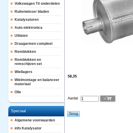
Volkswagen T4 onderdelen
Ruitenwisser bladen
Katalysatoren
Auto elektronica
Uitlaten
Draagarmen compleet
Remblokken
Remblokken en
remschijven set
Wiellagers
58,35
Wielmontage en balanceer
materiaal
Olie
Aantal
Speciaal
Algemene voorwaarden
info Katalysator