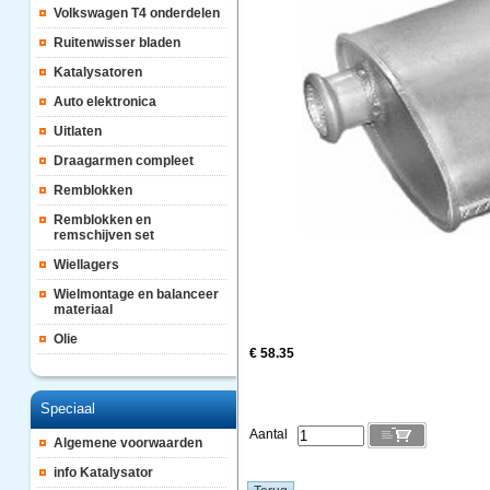
Volkswagen T4 onderdelen
Ruitenwisser bladen
Katalysatoren
Auto elektronica
Uitlaten
Draagarmen compleet
Remblokken
Remblokken en
remschijven set
Wiellagers
Wielmontage en balanceer
materiaal
Olie
€ 58.35
Speciaal
Aantal
Algemene voorwaarden
info Katalysator