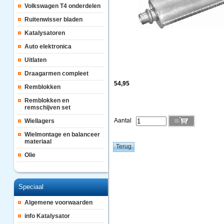
Volkswagen T4 onderdelen
Ruitenwisser bladen
Katalysatoren
Auto elektronica
Uitlaten
Draagarmen compleet
54,95
Remblokken
Remblokken en
remschijven set
Aantal
Wiellagers
Wielmontage en balanceer
materiaal
Olie
Speciaal
Algemene voorwaarden
info Katalysator