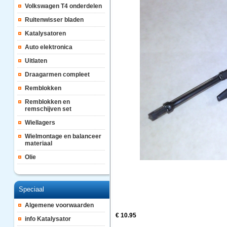
Volkswagen T4 onderdelen
Ruitenwisser bladen
Katalysatoren
Auto elektronica
Uitlaten
Draagarmen compleet
Remblokken
Remblokken en
remschijven set
Wiellagers
Wielmontage en balanceer
materiaal
Olie
Speciaal
Algemene voorwaarden
€ 10.95
info Katalysator