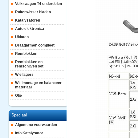
Volkswagen T4 onderdelen
Ruitenwisser bladen
Katalysatoren
Auto elektronica
Uitlaten
Draagarmen compleet
Remblokken
Remblokken en
remschijven set
Wiellagers
Wielmontage en balanceer
materiaal
Olie
Speciaal
Algemene voorwaarden
info Katalysator