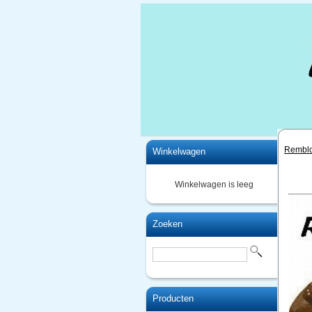
Home
Remblo
Winkelwagen
Winkelwagen is leeg
Zoeken
Producten