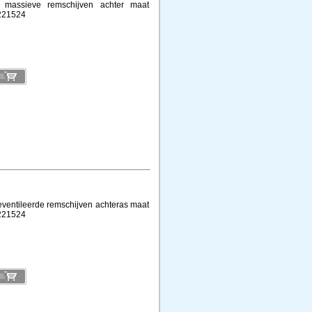
t massieve remschijven achter maat
221524
eventileerde remschijven achteras maat
221524