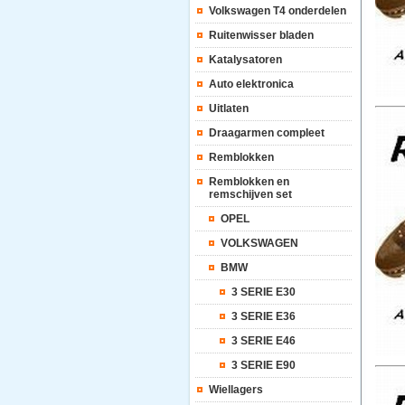
Volkswagen T4 onderdelen
Ruitenwisser bladen
Katalysatoren
Auto elektronica
Uitlaten
Draagarmen compleet
Remblokken
Remblokken en
remschijven set
OPEL
VOLKSWAGEN
BMW
3 SERIE E30
3 SERIE E36
3 SERIE E46
3 SERIE E90
Wiellagers