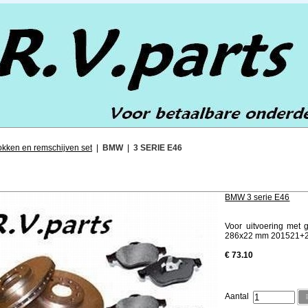
kken en remschijven set
|
BMW
|
3 SERIE E46
BMW 3 serie E46
Voor uitvoering met 
286x22 mm 201521+
€ 73.10
Aantal