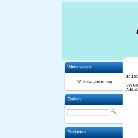
Home
Winkelwagen
30.10
Winkelwagen is leeg
VW Gol
Artike
Zoeken
Producten