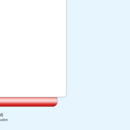
08
ouden