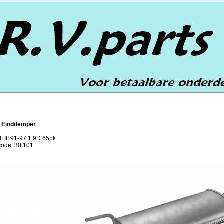
1 Einddemper
f III 91-97 1.9D 65pk
lcode: 30.101