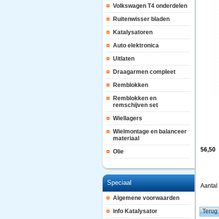
Volkswagen T4 onderdelen
Ruitenwisser bladen
Katalysatoren
Auto elektronica
Uitlaten
Draagarmen compleet
Remblokken
Remblokken en
remschijven set
Wiellagers
Wielmontage en balanceer
materiaal
56,50
Olie
Speciaal
Aanta
Algemene voorwaarden
info Katalysator