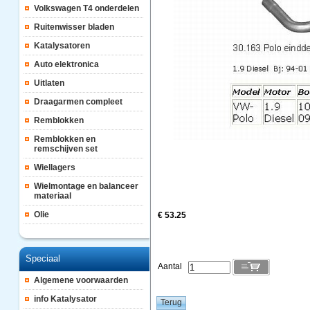
Volkswagen T4 onderdelen
Ruitenwisser bladen
Katalysatoren
Auto elektronica
Uitlaten
Draagarmen compleet
Remblokken
Remblokken en
remschijven set
Wiellagers
Wielmontage en balanceer
materiaal
Olie
€ 53.25
Speciaal
Aantal
Algemene voorwaarden
info Katalysator