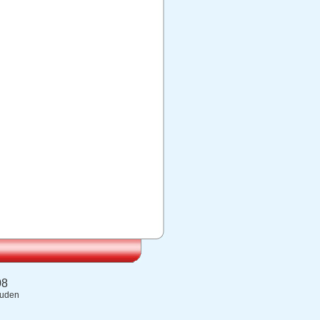
08
ouden