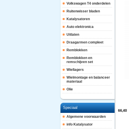
Volkswagen T4 onderdelen
Ruitenwisser bladen
Katalysatoren
Auto elektronica
Uitlaten
Draagarmen compleet
Remblokken
Remblokken en
remschijven set
Wiellagers
Wielmontage en balanceer
materiaal
Olie
Speciaal
66,40
Algemene voorwaarden
info Katalysator