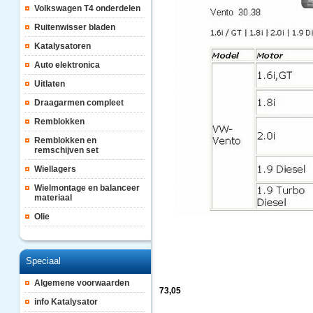
Volkswagen T4 onderdelen
Ruitenwisser bladen
Katalysatoren
Auto elektronica
Uitlaten
Draagarmen compleet
Remblokken
Remblokken en
remschijven set
Wiellagers
Wielmontage en balanceer
materiaal
Olie
Speciaal
Algemene voorwaarden
73,05
info Katalysator