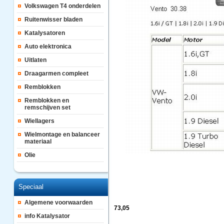
Volkswagen T4 onderdelen
Ruitenwisser bladen
Katalysatoren
Auto elektronica
Uitlaten
Draagarmen compleet
Remblokken
Remblokken en
remschijven set
Wiellagers
Wielmontage en balanceer
materiaal
Olie
Speciaal
Algemene voorwaarden
73,05
info Katalysator