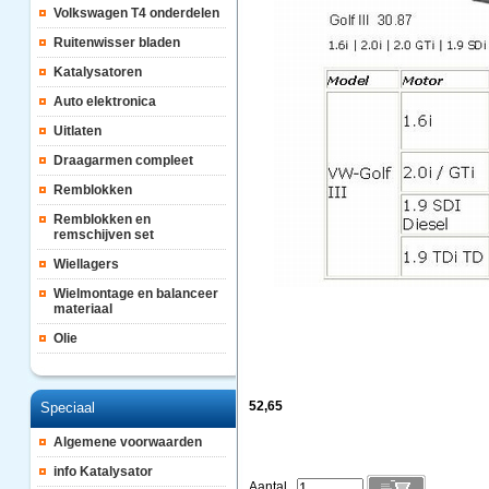
Volkswagen T4 onderdelen
Ruitenwisser bladen
Katalysatoren
Auto elektronica
Uitlaten
Draagarmen compleet
Remblokken
Remblokken en
remschijven set
Wiellagers
Wielmontage en balanceer
materiaal
Olie
52,65
Speciaal
Algemene voorwaarden
info Katalysator
Aantal