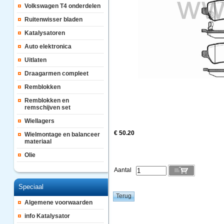
Volkswagen T4 onderdelen
Ruitenwisser bladen
Katalysatoren
Auto elektronica
Uitlaten
Draagarmen compleet
Remblokken
Remblokken en
remschijven set
Wiellagers
€ 50.20
Wielmontage en balanceer
materiaal
Olie
Aantal
Speciaal
Algemene voorwaarden
info Katalysator