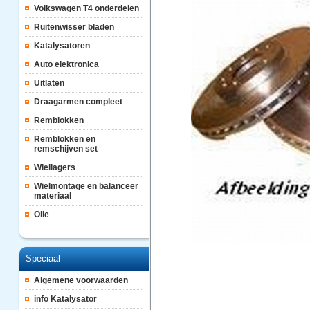
Volkswagen T4 onderdelen
Ruitenwisser bladen
Katalysatoren
Auto elektronica
Uitlaten
Draagarmen compleet
Remblokken
Remblokken en
remschijven set
Wiellagers
Wielmontage en balanceer
materiaal
Olie
Speciaal
Algemene voorwaarden
info Katalysator