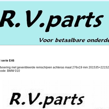
 serie E46
itvoering met geventileerde remschijven achteras maat 276x19 mm 201535+2215
lcode: BMW 010