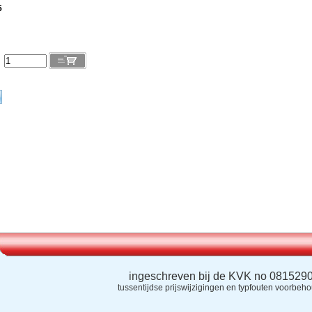
5
l
ingeschreven bij de KVK no 081529
tussentijdse prijswijzigingen en typfouten voorbeh