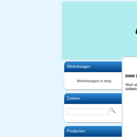
Home
Winkelwagen
BMW 3
Winkelwagen is leeg
Voor u
Artike
Zoeken
Producten