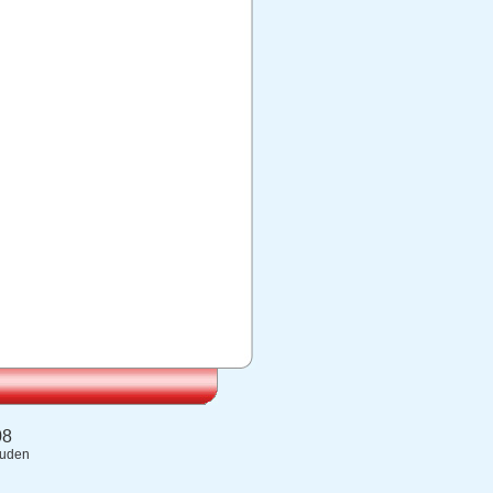
08
ouden