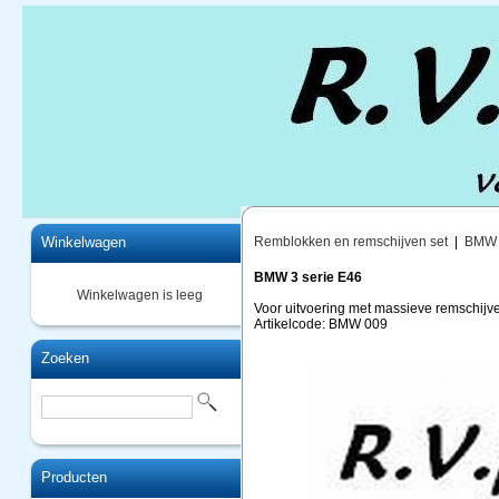
Home
Winkelwagen
Remblokken en remschijven set
|
BMW
BMW 3 serie E46
Winkelwagen is leeg
Voor uitvoering met massieve remschi
Artikelcode: BMW 009
Zoeken
Producten