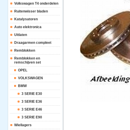
Volkswagen T4 onderdelen
Ruitenwisser bladen
Katalysatoren
Auto elektronica
Uitlaten
Draagarmen compleet
Remblokken
Remblokken en
remschijven set
OPEL
VOLKSWAGEN
BMW
3 SERIE E30
3 SERIE E36
3 SERIE E46
3 SERIE E90
Wiellagers