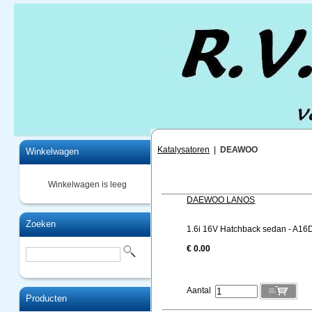
Home
Katalysatoren
|
DEAWOO
Winkelwagen
Winkelwagen is leeg
DAEWOO LANOS
Zoeken
1.6i 16V Hatchback sedan - A16
€ 0.00
Aantal
Producten