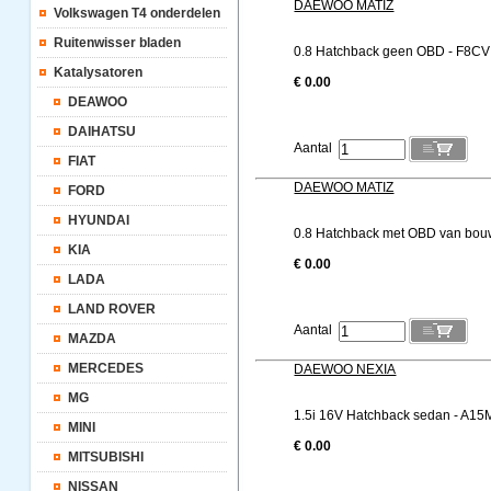
DAEWOO MATIZ
Volkswagen T4 onderdelen
Ruitenwisser bladen
0.8 Hatchback geen OBD - F8CV 
Katalysatoren
€ 0.00
DEAWOO
DAIHATSU
Aantal
FIAT
DAEWOO MATIZ
FORD
HYUNDAI
0.8 Hatchback met OBD van bouwj
KIA
€ 0.00
LADA
LAND ROVER
Aantal
MAZDA
MERCEDES
DAEWOO NEXIA
MG
1.5i 16V Hatchback sedan - A15
MINI
€ 0.00
MITSUBISHI
NISSAN