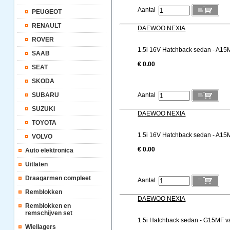
Aantal
PEUGEOT
RENAULT
DAEWOO NEXIA
ROVER
1.5i 16V Hatchback sedan - A15
SAAB
€ 0.00
SEAT
SKODA
SUBARU
Aantal
SUZUKI
DAEWOO NEXIA
TOYOTA
1.5i 16V Hatchback sedan - A15
VOLVO
€ 0.00
Auto elektronica
Uitlaten
Draagarmen compleet
Aantal
Remblokken
DAEWOO NEXIA
Remblokken en
remschijven set
1.5i Hatchback sedan - G15MF v
Wiellagers