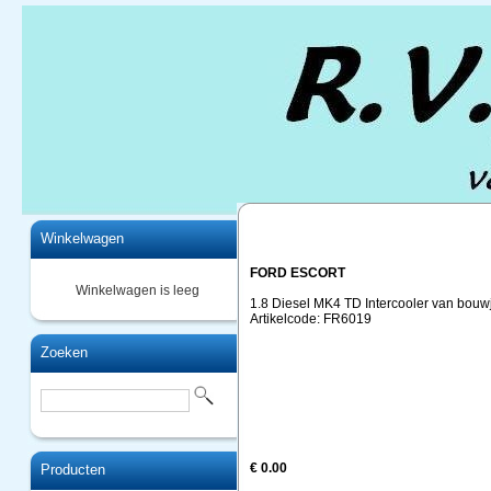
Home
Winkelwagen
FORD ESCORT
Winkelwagen is leeg
1.8 Diesel MK4 TD Intercooler van bouw
Artikelcode: FR6019
Zoeken
€ 0.00
Producten