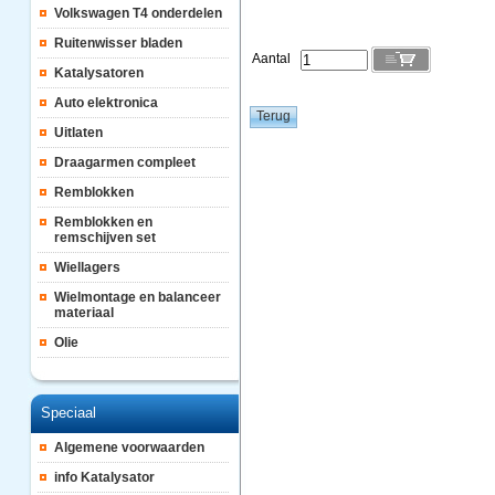
Volkswagen T4 onderdelen
Ruitenwisser bladen
Aantal
Katalysatoren
Auto elektronica
Uitlaten
Draagarmen compleet
Remblokken
Remblokken en
remschijven set
Wiellagers
Wielmontage en balanceer
materiaal
Olie
Speciaal
Algemene voorwaarden
info Katalysator