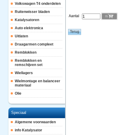
Volkswagen T4 onderdelen
Ruitenwisser bladen
Aantal
Katalysatoren
Auto elektronica
Uitlaten
Draagarmen compleet
Remblokken
Remblokken en
remschijven set
Wiellagers
Wielmontage en balanceer
materiaal
Olie
Speciaal
Algemene voorwaarden
info Katalysator