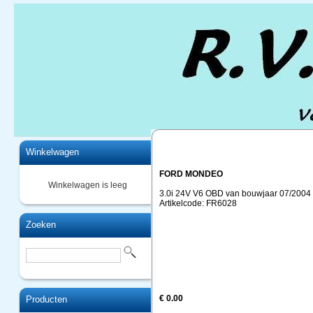
Home
Winkelwagen
FORD MONDEO
Winkelwagen is leeg
3.0i 24V V6 OBD van bouwjaar 07/2004 t
Artikelcode: FR6028
Zoeken
€ 0.00
Producten