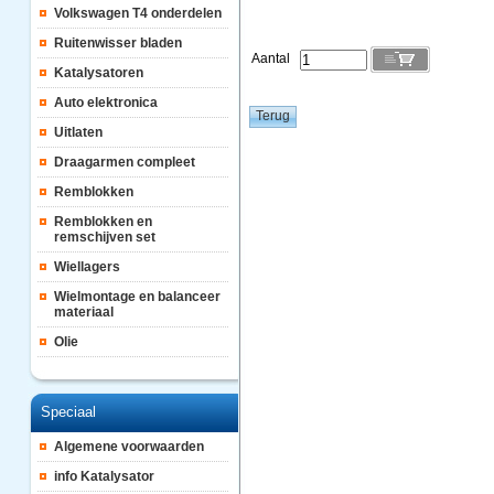
Volkswagen T4 onderdelen
Ruitenwisser bladen
Aantal
Katalysatoren
Auto elektronica
Uitlaten
Draagarmen compleet
Remblokken
Remblokken en
remschijven set
Wiellagers
Wielmontage en balanceer
materiaal
Olie
Speciaal
Algemene voorwaarden
info Katalysator