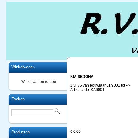
Home
Winkelwagen
KIA SEDONA
Winkelwagen is leeg
2.5i V6 van bouwjaar 11/2001 tot -->
Artikelcode: KA6004
Zoeken
€ 0.00
Producten