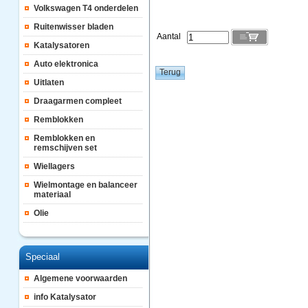
Volkswagen T4 onderdelen
Ruitenwisser bladen
Aantal
Katalysatoren
Auto elektronica
Uitlaten
Draagarmen compleet
Remblokken
Remblokken en
remschijven set
Wiellagers
Wielmontage en balanceer
materiaal
Olie
Speciaal
Algemene voorwaarden
info Katalysator