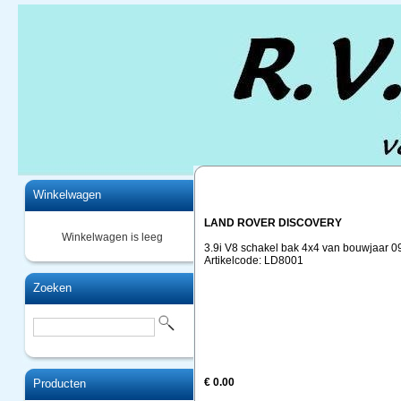
Home
Winkelwagen
LAND ROVER DISCOVERY
Winkelwagen is leeg
3.9i V8 schakel bak 4x4 van bouwjaar 0
Artikelcode: LD8001
Zoeken
€ 0.00
Producten