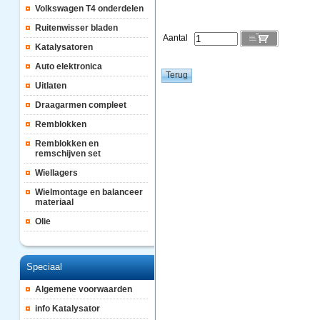
Volkswagen T4 onderdelen
Ruitenwisser bladen
Aantal
Katalysatoren
Auto elektronica
Uitlaten
Draagarmen compleet
Remblokken
Remblokken en
remschijven set
Wiellagers
Wielmontage en balanceer
materiaal
Olie
Speciaal
Algemene voorwaarden
info Katalysator