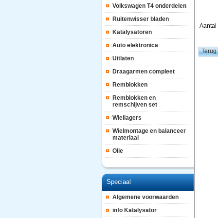
Volkswagen T4 onderdelen
Ruitenwisser bladen
Aanta
Katalysatoren
Auto elektronica
Uitlaten
Draagarmen compleet
Remblokken
Remblokken en
remschijven set
Wiellagers
Wielmontage en balanceer
materiaal
Olie
Speciaal
Algemene voorwaarden
info Katalysator