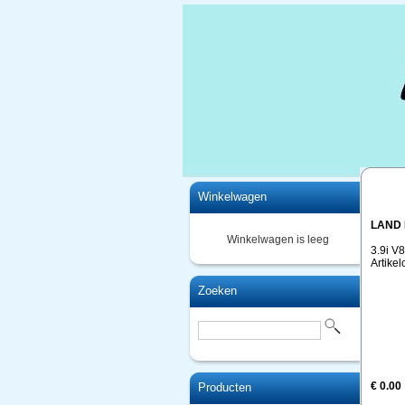
Home
Winkelwagen
LAND
Winkelwagen is leeg
3.9i V
Artike
Zoeken
€ 0.00
Producten