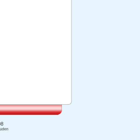
08
ouden