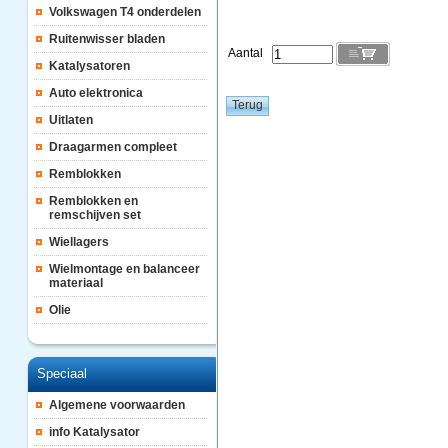
Volkswagen T4 onderdelen
Ruitenwisser bladen
Aantal
Katalysatoren
Auto elektronica
Uitlaten
Draagarmen compleet
Remblokken
Remblokken en
remschijven set
Wiellagers
Wielmontage en balanceer
materiaal
Olie
Speciaal
Algemene voorwaarden
info Katalysator