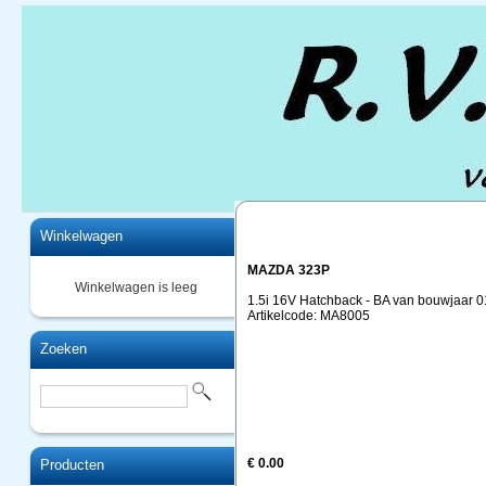
Home
Winkelwagen
MAZDA 323P
Winkelwagen is leeg
1.5i 16V Hatchback - BA van bouwjaar 0
Artikelcode: MA8005
Zoeken
€ 0.00
Producten