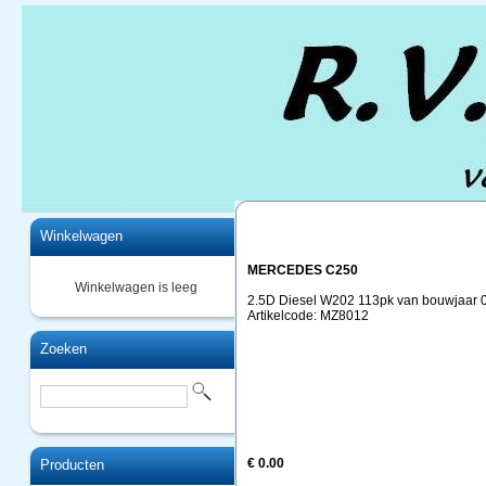
Home
Winkelwagen
MERCEDES C250
Winkelwagen is leeg
2.5D Diesel W202 113pk van bouwjaar 0
Artikelcode: MZ8012
Zoeken
€ 0.00
Producten