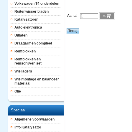
Volkswagen T4 onderdelen
Ruitenwisser bladen
Aantal
Katalysatoren
Auto elektronica
Uitlaten
Draagarmen compleet
Remblokken
Remblokken en
remschijven set
Wiellagers
Wielmontage en balanceer
materiaal
Olie
Speciaal
Algemene voorwaarden
info Katalysator