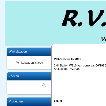
Home
Winkelwagen
MERCEDES E200TE
Winkelwagen is leeg
2.0i Station W210 van bouwjaar 06/1996
Artikelcode: MZ8009
Zoeken
€ 0.00
Producten