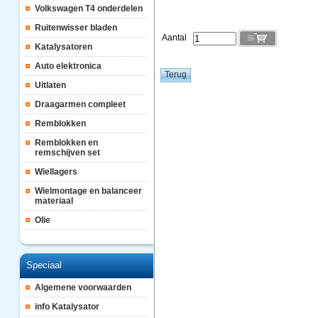
Volkswagen T4 onderdelen
Ruitenwisser bladen
Aantal
Katalysatoren
Auto elektronica
Uitlaten
Draagarmen compleet
Remblokken
Remblokken en
remschijven set
Wiellagers
Wielmontage en balanceer
materiaal
Olie
Speciaal
Algemene voorwaarden
info Katalysator