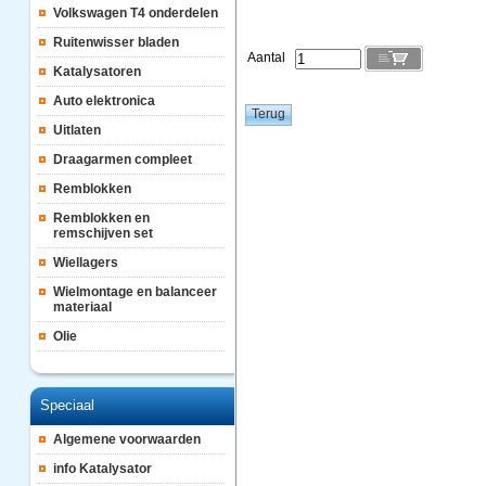
Volkswagen T4 onderdelen
Ruitenwisser bladen
Aantal
Katalysatoren
Auto elektronica
Uitlaten
Draagarmen compleet
Remblokken
Remblokken en
remschijven set
Wiellagers
Wielmontage en balanceer
materiaal
Olie
Speciaal
Algemene voorwaarden
info Katalysator