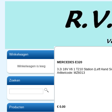
Home
Winkelwagen
MERCEDES E320
Winkelwagen is leeg
3.2i 18V V6 1 T210 Station (Left Hand S
Artikelcode: MZ6013
Zoeken
€ 0.00
Producten