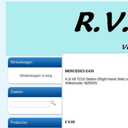
Home
Winkelwagen
MERCEDES E430
Winkelwagen is leeg
4.3i V8 T210 Station (Right Hand Side) 
Artikelcode: MZ6005
Zoeken
€ 0.00
Producten