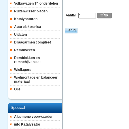
Volkswagen T4 onderdelen
Ruitenwisser bladen
Aantal
Katalysatoren
Auto elektronica
Uitlaten
Draagarmen compleet
Remblokken
Remblokken en
remschijven set
Wiellagers
Wielmontage en balanceer
materiaal
Olie
Speciaal
Algemene voorwaarden
info Katalysator