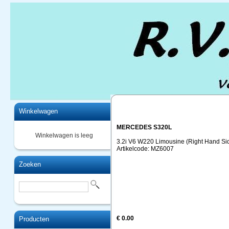
Home
Winkelwagen
MERCEDES S320L
Winkelwagen is leeg
3.2i V6 W220 Limousine (Right Hand Sid
Artikelcode: MZ6007
Zoeken
€ 0.00
Producten