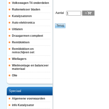
Volkswagen T4 onderdelen
Ruitenwisser bladen
Aantal
Katalysatoren
Auto elektronica
Uitlaten
Draagarmen compleet
Remblokken
Remblokken en
remschijven set
Wiellagers
Wielmontage en balanceer
materiaal
Olie
Speciaal
Algemene voorwaarden
info Katalysator