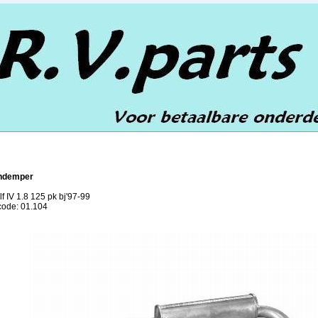
ndemper
f IV 1.8 125 pk bj'97-99
lcode: 01.104