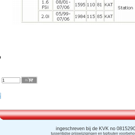
9
l
ingeschreven bij de KVK no 081529
tussentijdse prijswijzigingen en typfouten voorbeh