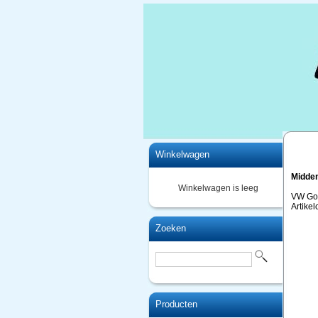
Home
Winkelwagen
Midde
Winkelwagen is leeg
VW Gol
Artike
Zoeken
Producten