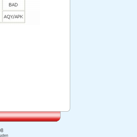
08
ouden