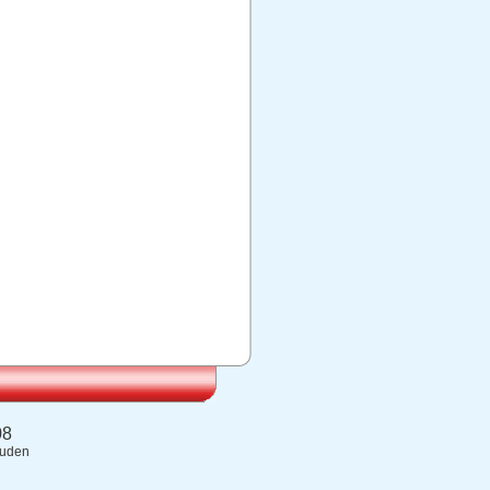
08
ouden