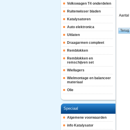
Volkswagen T4 onderdelen
Ruitenwisser bladen
Aanta
Katalysatoren
Auto elektronica
Uitlaten
Draagarmen compleet
Remblokken
Remblokken en
remschijven set
Wiellagers
Wielmontage en balanceer
materiaal
Olie
Speciaal
Algemene voorwaarden
info Katalysator