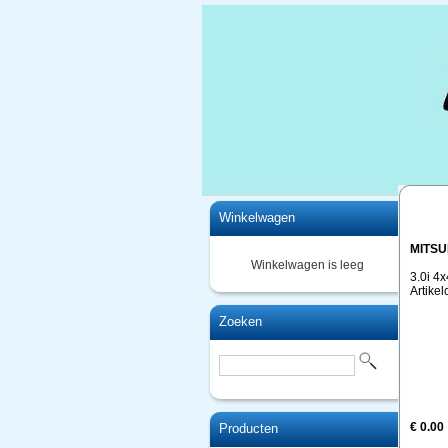
Home
Winkelwagen
MITSU
Winkelwagen is leeg
3.0i 4
Artike
Zoeken
€ 0.00
Producten