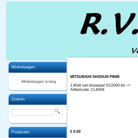
Home
Winkelwagen
MITSUBISHI SHOGUN PININ
Winkelwagen is leeg
1.8Gdi van bouwjaar 01/2000 tot -->
Artikelcode: CL6008
Zoeken
€ 0.00
Producten