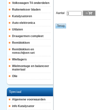
Volkswagen T4 onderdelen
Ruitenwisser bladen
Aantal
Katalysatoren
Auto elektronica
Uitlaten
Draagarmen compleet
Remblokken
Remblokken en
remschijven set
Wiellagers
Wielmontage en balanceer
materiaal
Olie
Speciaal
Algemene voorwaarden
info Katalysator