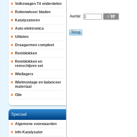
Volkswagen T4 onderdelen
Ruitenwisser bladen
Aantal
Katalysatoren
Auto elektronica
Uitlaten
Draagarmen compleet
Remblokken
Remblokken en
remschijven set
Wiellagers
Wielmontage en balanceer
materiaal
Olie
Speciaal
Algemene voorwaarden
info Katalysator