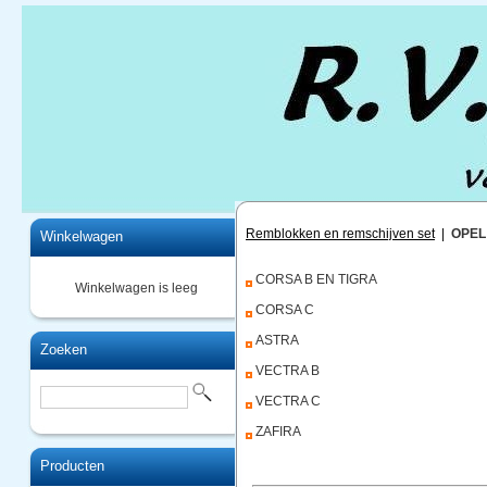
Home
Remblokken en remschijven set
|
OPEL
Winkelwagen
CORSA B EN TIGRA
Winkelwagen is leeg
CORSA C
ASTRA
Zoeken
VECTRA B
VECTRA C
ZAFIRA
Producten