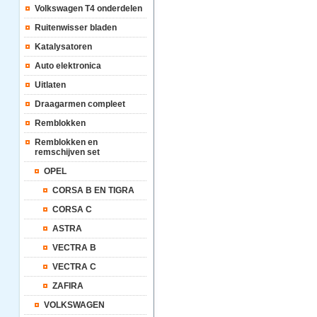
Volkswagen T4 onderdelen
Ruitenwisser bladen
Katalysatoren
Auto elektronica
Uitlaten
Draagarmen compleet
Remblokken
Remblokken en
remschijven set
OPEL
CORSA B EN TIGRA
CORSA C
ASTRA
VECTRA B
VECTRA C
ZAFIRA
VOLKSWAGEN