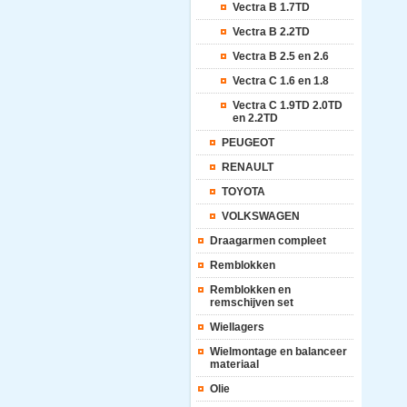
Vectra B 1.7TD
Vectra B 2.2TD
Vectra B 2.5 en 2.6
Vectra C 1.6 en 1.8
Vectra C 1.9TD 2.0TD
en 2.2TD
PEUGEOT
RENAULT
TOYOTA
VOLKSWAGEN
Draagarmen compleet
Remblokken
Remblokken en
remschijven set
Wiellagers
Wielmontage en balanceer
materiaal
Olie