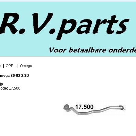
n
|
OPEL
|
Omega
Omega 86-92 2.3D
jp
lcode: 17.500