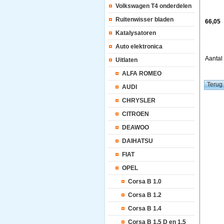
Volkswagen T4 onderdelen
Ruitenwisser bladen
66,05
Katalysatoren
Auto elektronica
Aanta
Uitlaten
ALFA ROMEO
AUDI
CHRYSLER
CITROEN
DEAWOO
DAIHATSU
FIAT
OPEL
Corsa B 1.0
Corsa B 1.2
Corsa B 1.4
Corsa B 1.5 D en 1.5