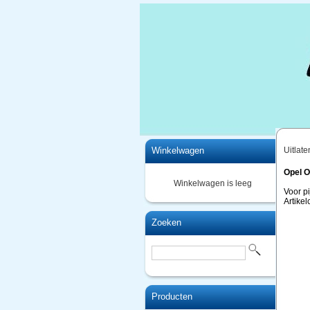
Home
Winkelwagen
Uitlate
Opel 
Winkelwagen is leeg
Voor pi
Artike
Zoeken
Producten