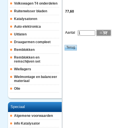
Volkswagen T4 onderdelen
Ruitenwisser bladen
77,60
Katalysatoren
Auto elektronica
Aantal
Uitlaten
Draagarmen compleet
Remblokken
Remblokken en
remschijven set
Wiellagers
Wielmontage en balanceer
materiaal
Olie
Speciaal
Algemene voorwaarden
info Katalysator