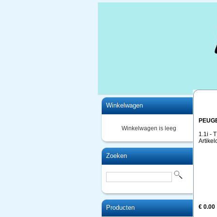
Home
Winkelwagen
PEUGE
Winkelwagen is leeg
1.1i -
Artike
Zoeken
€ 0.00
Producten