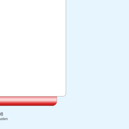
08
ouden