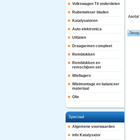
Volkswagen T4 onderdelen
Ruitenwisser bladen
Aanta
Katalysatoren
Auto elektronica
Uitlaten
Draagarmen compleet
Remblokken
Remblokken en
remschijven set
Wiellagers
Wielmontage en balanceer
materiaal
Olie
Speciaal
Algemene voorwaarden
info Katalysator