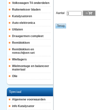
Volkswagen T4 onderdelen
Ruitenwisser bladen
Aantal
Katalysatoren
Auto elektronica
Uitlaten
Draagarmen compleet
Remblokken
Remblokken en
remschijven set
Wiellagers
Wielmontage en balanceer
materiaal
Olie
Speciaal
Algemene voorwaarden
info Katalysator