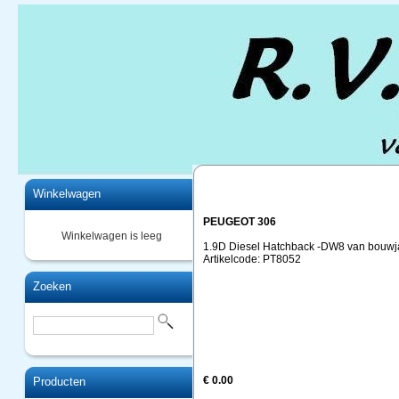
Home
Winkelwagen
PEUGEOT 306
Winkelwagen is leeg
1.9D Diesel Hatchback -DW8 van bouwja
Artikelcode: PT8052
Zoeken
€ 0.00
Producten