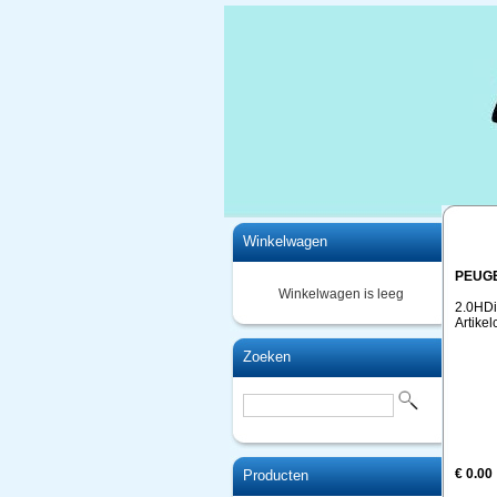
Home
Winkelwagen
PEUG
Winkelwagen is leeg
2.0HDi
Artike
Zoeken
€ 0.00
Producten