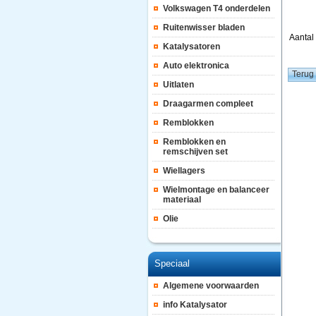
Volkswagen T4 onderdelen
Ruitenwisser bladen
Aanta
Katalysatoren
Auto elektronica
Uitlaten
Draagarmen compleet
Remblokken
Remblokken en
remschijven set
Wiellagers
Wielmontage en balanceer
materiaal
Olie
Speciaal
Algemene voorwaarden
info Katalysator