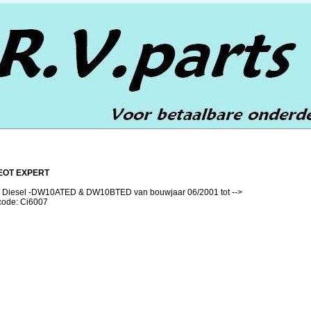
EOT EXPERT
 Diesel -DW10ATED & DW10BTED van bouwjaar 06/2001 tot -->
lcode: Ci6007