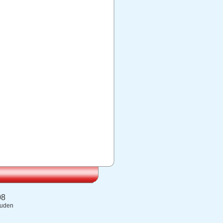
08
ouden