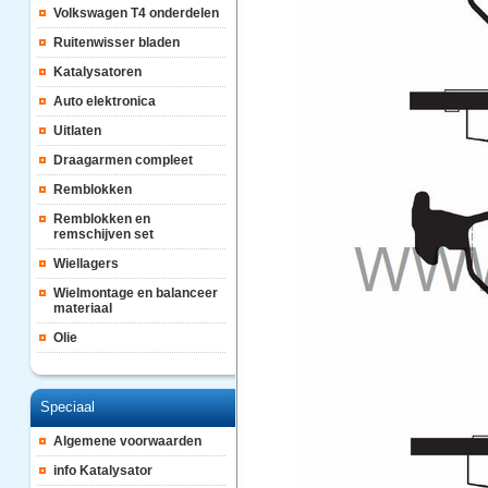
Volkswagen T4 onderdelen
Ruitenwisser bladen
Katalysatoren
Auto elektronica
Uitlaten
Draagarmen compleet
Remblokken
Remblokken en
remschijven set
Wiellagers
Wielmontage en balanceer
materiaal
Olie
Speciaal
Algemene voorwaarden
info Katalysator