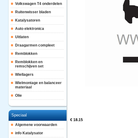
Volkswagen T4 onderdelen
Ruitenwisser bladen
Katalysatoren
Auto elektronica
Uitlaten
Draagarmen compleet
Remblokken
Remblokken en
remschijven set
Wiellagers
Wielmontage en balanceer
materiaal
Olie
Speciaal
€ 18.15
Algemene voorwaarden
info Katalysator